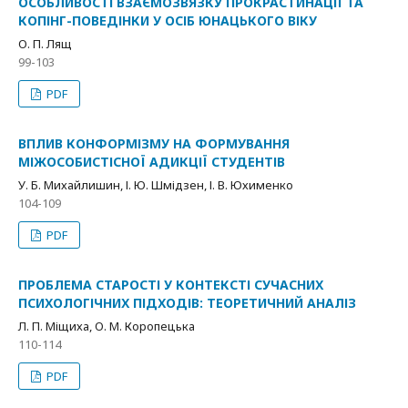
ОСОБЛИВОСТІ ВЗАЄМОЗВЯЗКУ ПРОКРАСТИНАЦІЇ ТА
КОПІНГ-ПОВЕДІНКИ У ОСІБ ЮНАЦЬКОГО ВІКУ
О. П. Лящ
99-103
PDF
ВПЛИВ КОНФОРМІЗМУ НА ФОРМУВАННЯ
МІЖОСОБИСТІСНОЇ АДИКЦІЇ СТУДЕНТІВ
У. Б. Михайлишин, І. Ю. Шмідзен, І. В. Юхименко
104-109
PDF
ПРОБЛЕМА СТАРОСТІ У КОНТЕКСТІ СУЧАСНИХ
ПСИХОЛОГІЧНИХ ПІДХОДІВ: ТЕОРЕТИЧНИЙ АНАЛІЗ
Л. П. Міщиха, О. М. Коропецька
110-114
PDF