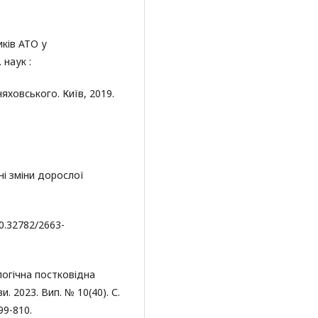
иків АТО у
 наук :
няховського. Київ, 2019.
ні зміни дорослої
10.32782/2663-
логічна постковідна
. 2023. Вип. № 10(40). С.
99-810.