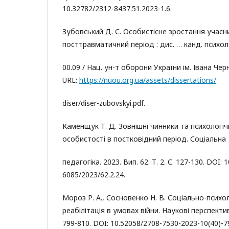
10.32782/2312-8437.51.2023-1.6.
Зубовський Д. С. Особистісне зростання учасн
посттравматичний період : дис. … канд. психол.
00.09 / Нац. ун-т оборони України ім. Івана Чер
URL:
https://nuou.org.ua/assets/dissertations/
diser/diser-zubovskyi.pdf.
Каменщук Т. Д. Зовнішні чинники та психологіч
особистості в постковідний період. Соціальна
педагогіка. 2023. Вип. 62. Т. 2. С. 127-130. DOI: 
6085/2023/62.2.24.
Мороз Р. А., Сосновенко Н. В. Соціально-психо
реабілітація в умовах війни. Наукові перспективи
799-810. DOI: 10.52058/2708-7530-2023-10(40)-7