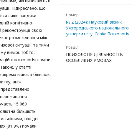
змінами, які виникають в
уації. Підкреслено, що
Номер
ться лише завдяки
№ 2 (2024): Науковий вісник
вній когнітивно-
Ужгородського національного
 реконструкції своїх
університету. Серія: Психологія
иникає розмежування між
изової ситуації та тими
Розділ
у вимірі. Тобто,
ПСИХОЛОГІЯ ДІЯЛЬНОСТІ В
ційні психологічні зміни
ОСОБЛИВИХ УМОВАХ
 Також, у статті
зокрема війна, з більшою
итку, аніж
ж представлено
 переживання
участь 15 060
солютна більшість
 сильнішими, ніж до
них (81,9%) почали