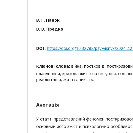
В. Г. Панок
В. В. Предко
DOI:
https://doi.org/10.32782/psy-visnyk/2024.2.2
Ключові слова:
війна, постковід, посткризов
планування, кризова життєва ситуація, соціал
реабілітація, життєстійкість.
Анотація
У статті представлений феномен посткризовог
основний його зміст й психологічно особливост