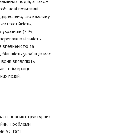
авмівних подій, а також
собі нові позитивні
 підкреслено, що важливу
 життєстійкість,
 українців (74%)
переважна кількість
з впевненістю та
 більшість українців має
, вони виявляють
агають їм краще
них подій.
ика основних структурних
війни. Проблеми
46-52. DOI: