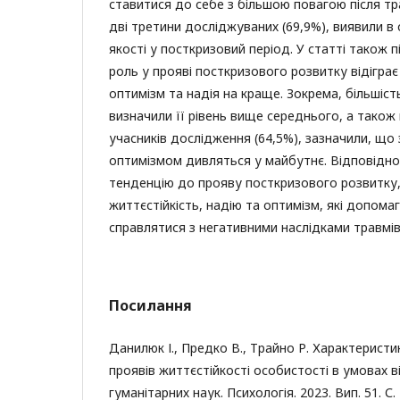
ставитися до себе з більшою повагою після тр
дві третини досліджуваних (69,9%), виявили в 
якості у посткризовий період. У статті також
роль у прояві посткризового розвитку відіграє
оптимізм та надія на краще. Зокрема, більшість
визначили її рівень вище середнього, а також 
учасників дослідження (64,5%), зазначили, що 
оптимізмом дивляться у майбутнє. Відповідно,
тенденцію до прояву посткризового розвитку
життєстійкість, надію та оптимізм, які допом
справлятися з негативними наслідками травмів
Посилання
Данилюк І., Предко В., Трайно Р. Характерист
проявів життєстійкості особистості в умовах 
гуманітарних наук. Психологія. 2023. Вип. 51. С. 