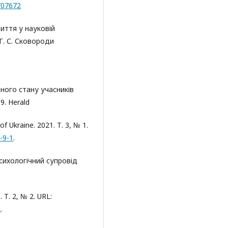
/707672
риття у науковій
 Г. С. Сковороди
чного стану учасників
9. Herald
f Ukraine. 2021. Т. 3, № 1.
-9-1
.
Психологічний супровід
 Т. 2, № 2. URL:
2
.