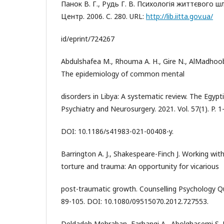
Панок В. Г., Рудь Г. В. Психологія життєвого ш
Центр. 2006. С. 280. URL:
http://lib.iitta.gov.ua/
id/eprint/724267
Abdulshafea M., Rhouma A. H., Gire N., AlMadhoob
The epidemiology of common mental
disorders in Libya: A systematic review. The Egypt
Psychiatry and Neurosurgery. 2021. Vol. 57(1). P. 1
DOI: 10.1186/s41983-021-00408-y.
Barrington A. J., Shakespeare-Finch J. Working wit
torture and trauma: An opportunity for vicarious
post-traumatic growth. Counselling Psychology Quar
89-105. DOI: 10.1080/09515070.2012.727553.
Deldadeh Mehraban, Farhangi A., Abolghasemi S. 