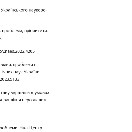
а Українського науково-
, проблеми, пріоритети.
к
2/v.naes.2022.4205.
війни: проблеми і
гічних наук України.
.2023.5133.
стану українців в умовах
 управління персоналом.
проблеми. Ніка-Центр.