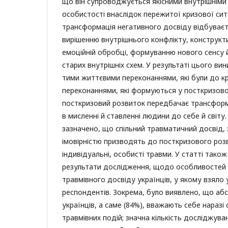
що він супроводжується якісними внутрішніми 
особистості внаслідок пережитої кризової сит
трансформація негативного досвіду відбуває
вирішенню внутрішнього конфлікту, конструкти
емоційній обробці, формуванню нового сенсу й
старих внутрішніх схем. У результаті цього в
тими життєвими переконаннями, які були до кр
переконаннями, які формуються у посткризовом
посткризовий розвиток передбачає трансформа
в мисленні й ставленні людини до себе й світу.
зазначено, що спільний травматичний досвід, 
імовірністю призводять до посткризового розв
індивідуальні, особисті травми. У статті тако
результати дослідження, щодо особливостей
травмівного досвіду українців, у якому взяло 
респондентів. Зокрема, було виявлено, що аб
українців, а саме (84%), вважають себе наразі
травмівних подій; значна кількість досліджува