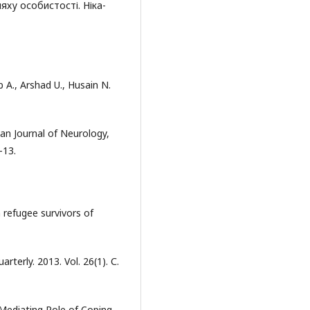
ляху особистості. Ніка-
 A., Arshad U., Husain N.
ian Journal of Neurology,
–13.
h refugee survivors of
terly. 2013. Vol. 26(1). С.
Mediating Role of Coping