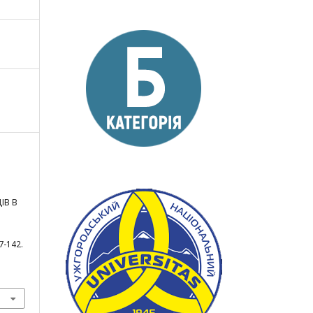
ІВ В
37-142.