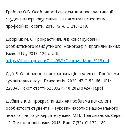
Грабчак О.В. Особливості академічної прокрастинації
студентів-першокурсників. Педагогіка і психологія
професійної освіти. 2016. № 4. С. 210–218.
Дворник М. С. Прокрастинація в конструюванні
особистісного майбутнього: монографія. Кропивницький:
Імекс-ЛТД, 2018. 120 с. URL:
https://lib.iitta.gov.ua/711403/1/Dvornyk_Mon_2018.pdf
Дуб В. Особливості прокрастинації студентів. Проблеми
гуманітарних наук. Психологія. 2020. 47 С. 53–66. URL:
229345-Текст статті-523992-1-10-20210424 (1).pdf
Дубініна К.В. Прокрастинація як проблема психології
особистості студента. Науковий часопис Національного
педагогічного університету імені М.П. Драгоманова. Серія
12: Психологічні науки. 2018. Вип. 7 (52). С. 172–180.