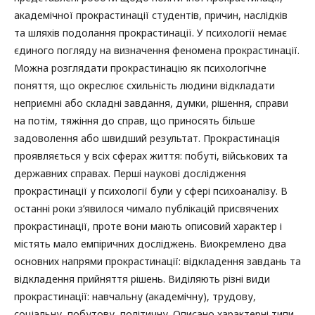
академічної прокрастинації студентів, причин, наслідків
та шляхів подолання прокрастинації. У психології немає
єдиного погляду на визначення феномена прокрастинації.
Можна розглядати прокрастинацію як психологічне
поняття, що окреслює схильність людини відкладати
неприємні або складні завдання, думки, рішення, справи
на потім, тяжіння до справ, що приносять більше
задоволення або швидший результат. Прокрастинація
проявляється у всіх сферах життя: побуті, військових та
державних справах. Перші наукові дослідження
прокрастинації у психології були у сфері психоаналізу. В
останні роки з’явилося чимало публікацій присвячених
прокрастинації, проте вони мають описовий характер і
містять мало емпіричних досліджень. Виокремлено два
основних напрями прокрастинації: відкладення завдань та
відкладення прийняття рішень. Виділяють різні види
прокрастинації: навчальну (академічну), трудову,
соціальну, побутову, політичну. Описано характерні типи