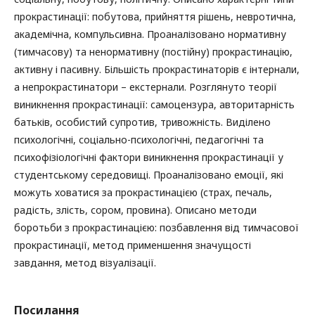
прокрастинації: побутова, прийняття рішень, невротична,
академічна, компульсивна. Проаналізовано нормативну
(тимчасову) та ненормативну (постійну) прокрастинацію,
активну і пасивну. Більшість прокрастинаторів є інтернали,
а непрокрастинатори – екстернали. Розглянуто теорії
виникнення прокрастинації: самоцензура, авторитарність
батьків, особистий супротив, тривожність. Виділено
психологічні, соціально-психологічні, педагогічні та
психофізіологічні фактори виникнення прокрастинації у
студентському середовищі. Проаналізовано емоції, які
можуть ховатися за прокрастинацією (страх, печаль,
радість, злість, сором, провина). Описано методи
боротьби з прокрастинацією: позбавлення від тимчасової
прокрастинації, метод применшення значущості
завдання, метод візуалізації.
Посилання