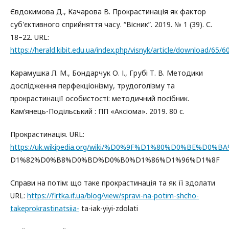
Євдокимова Д., Качарова В. Прокрастинація як фактор
суб'єктивного сприйняття часу. “Вісник”. 2019. № 1 (39). С.
18–22. URL:
https://herald.kibit.edu.ua/index.php/visnyk/article/download/65/6
Карамушка Л. М., Бондарчук О. І., Грубі Т. В. Методики
дослідження перфекціонізму, трудоголізму та
прокрастинації особистості: методичний посібник.
Кам’янець-Подільський : ПП «Аксіома». 2019. 80 с.
Прокрастинація. URL:
https://uk.wikipedia.org/wiki/%D0%9F%D1%80%D0%BE%D
D1%82%D0%B8%D0%BD%D0%B0%D1%86%D1%96%D1%8F
Справи на потім: що таке прокрастинація та як її здолати
URL:
https://firtka.if.ua/blog/view/spravi-na-potim-shcho-
takeprokrastinatsiia-
ta-iak-yiyi-zdolati