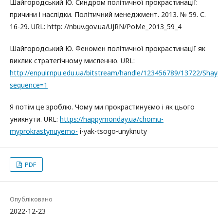
Шайгородський Ю. Синдром політичної прокрастинації:
причини і наслідки. Політичний менеджмент. 2013. № 59. С.
16-29. URL: http: //nbuv.gov.ua/UJRN/PoMe_2013_59_4
Шайгородський Ю. Феномен політичної прокрастинації як
виклик стратегічному мисленню. URL:
http://enpuir.npu.edu.ua/bitstream/handle/123456789/13722/Shay
sequence=1
Я потім це зроблю. Чому ми прокрастинуємо і як цього
уникнути. URL:
https://happymonday.ua/chomu-
myprokrastynuyemo-
i-yak-tsogo-unyknuty
PDF
Опубліковано
2022-12-23